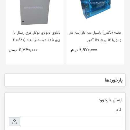
جعبه (باکس) باسبار سه فاز (سه فاز
تابلوی دیواری توکار طرح ریتال با
و نول) 12 پیچ 160 آمپر
ورق 1.25 میلیمتر ابعاد (80*100)
BLOX(NSC)
11,340,000
6,970,000
تومان
تومان
بازخوردها
ارسال بازخورد
نام