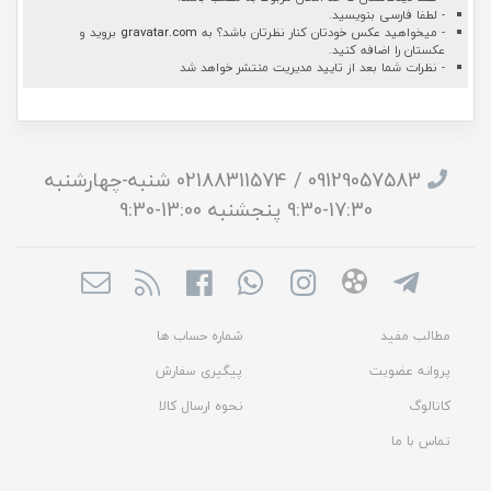
- لطفا فارسی بنویسید.
- میخواهید عکس خودتان کنار نظرتان باشد؟ به
gravatar.com
بروید و
عکستان را اضافه کنید.
- نظرات شما بعد از تایید مدیریت منتشر خواهد شد
09129057583 / 02188311574 شنبه-چهارشنبه
17:30-9:30 پنجشنبه 13:00-9:30
مطالب مفید
شماره حساب ها
پروانه عضویت
پیگیری سفارش
کاتالوگ
نحوه ارسال کالا
تماس با ما