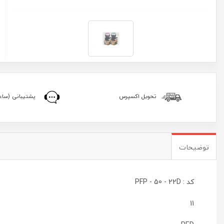
تحویل اکسپرس
پشتیبانی (ساعا
توضیحات
کد : PFP - 50 - 22D
11