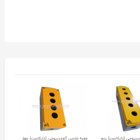
ینیومی (دایکاست) پنج
جعبه شاسی آلومینیومی (دایکاست) چهار
جعبه 