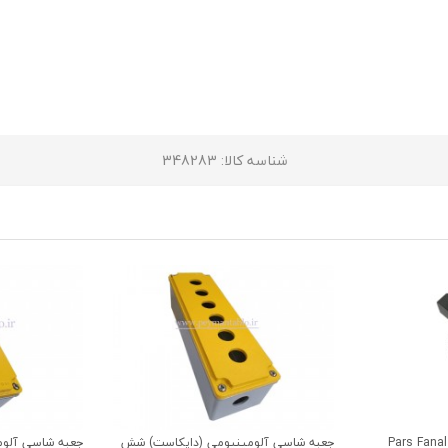
شناسه کالا
: 348283
جعبه شاسی آلومینیومی (دایکاست) شش
جعبه شاسی آلوم