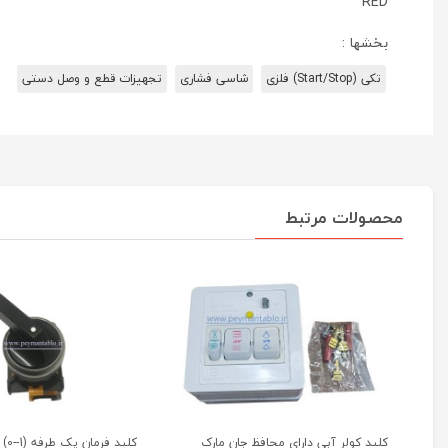
RED
بخشها :
تکی (Start/Stop) فلزی
شاسی فشاری
تجهیزات قطع و وصل دستی
محصولات مرتبط
کلید کولر آبی دارای محافظ جان مارک
کلید فرمان یک طرفه (1--0) Pars Fanal