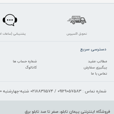
تحویل اکسپرس
پشتیبانی (ساعات اد
دسترسی سریع
مطالب مفید
شماره حساب ها
پیگیری سفارش
کاتالوگ
تماس با ما
شماره تماس : 09129057583 / 02188311574 شنبه-چهارشنبه 17:30-9:30 پنجشنبه 13:00-9:30
فروشگاه اینترنتی پیمان تابلو، صفر تا صد تابلو برق