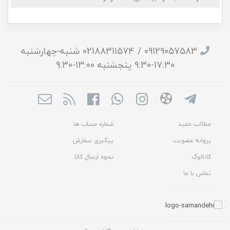
09129057583 / 02188311574 شنبه-چهارشنبه
17:30-9:30 پنجشنبه 13:00-9:30
مطالب مفید
شماره حساب ها
پروانه عضویت
پیگیری سفارش
کاتالوگ
نحوه ارسال کالا
تماس با ما