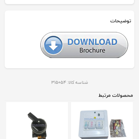
توضیحات
شناسه کالا:
315054
محصولات مرتبط