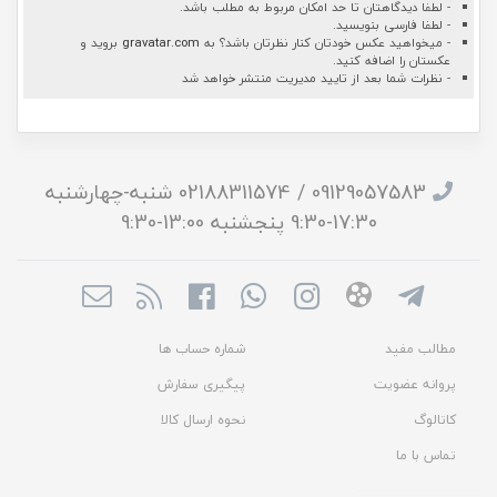
- لطفا دیدگاهتان تا حد امکان مربوط به مطلب باشد.
- لطفا فارسی بنویسید.
- میخواهید عکس خودتان کنار نظرتان باشد؟ به
gravatar.com
بروید و
عکستان را اضافه کنید.
- نظرات شما بعد از تایید مدیریت منتشر خواهد شد
09129057583 / 02188311574 شنبه-چهارشنبه
17:30-9:30 پنجشنبه 13:00-9:30
مطالب مفید
شماره حساب ها
پروانه عضویت
پیگیری سفارش
کاتالوگ
نحوه ارسال کالا
تماس با ما