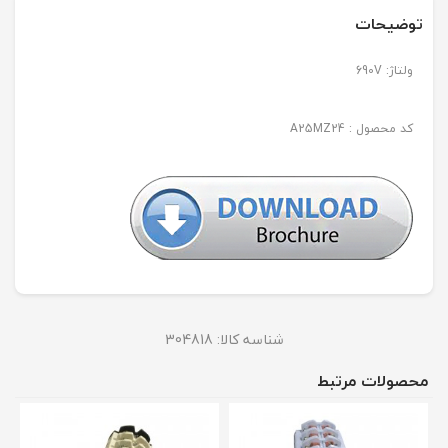
توضیحات
ولتاژ: 690V
کد محصول : A25MZ24
شناسه کالا:
304818
محصولات مرتبط