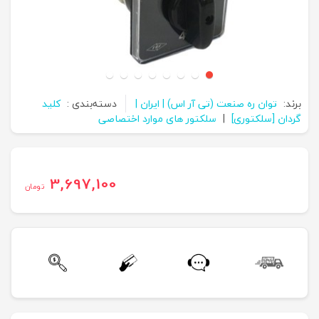
برند:
توان ره صنعت (تی آر اس) | ایران |
دسته‌بندی :
کلید
گردان [سلکتوری]
|
سلکتور های موارد اختصاصی
3,697,100
تومان