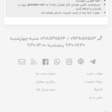
- لطفا فارسی بنویسید.
- میخواهید عکس خودتان کنار نظرتان باشد؟ به
gravatar.com
بروید و
عکستان را اضافه کنید.
- نظرات شما بعد از تایید مدیریت منتشر خواهد شد
09129057583 / 02188311574 شنبه-چهارشنبه
17:30-9:30 پنجشنبه 13:00-9:30
مطالب مفید
شماره حساب ها
پروانه عضویت
پیگیری سفارش
کاتالوگ
نحوه ارسال کالا
تماس با ما