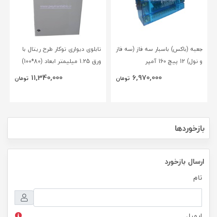
جعبه (باکس) باسبار سه فاز (سه فاز
تابلوی دیواری توکار طرح ریتال با
و نول) 12 پیچ 160 آمپر
ورق 1.25 میلیمتر ابعاد (80*100)
BLOX(NSC)
11,340,000
6,970,000
تومان
تومان
بازخوردها
ارسال بازخورد
نام
ایمیل