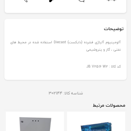
توضیحات
آلومینیوم آلیاژی فشرده (دایکست) Diecast استفاده شده در محیط های
نفتی ، گاز و پتروشیمی
کد کالا : JB V2516 W2
شناسه کالا:
302144
محصولات مرتبط