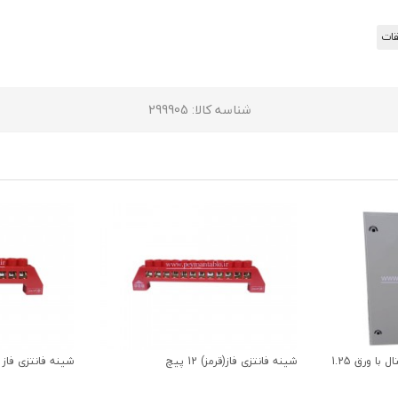
قات
شناسه کالا
: 299905
تابلوی دیواری توکار طرح ریتال با ورق 1.25
شینه فانتزی فاز(قرمز) 12 پیچ
شینه فانتزی فاز (قرمز