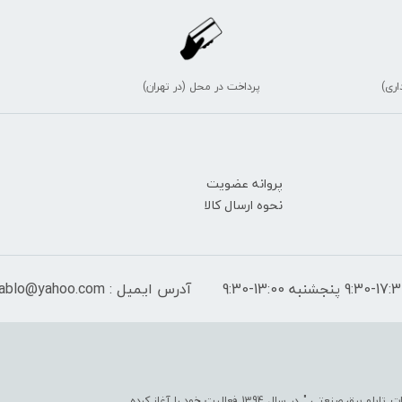
اری)
پرداخت در محل (در تهران)
پروانه عضویت
نحوه ارسال کالا
آدرس ایمیل : peymantablo@yahoo.com
فروشگاه اینترنتی پیمان تابلو با هدف " ایجاد یک مرجع جامع جهت تأمین کلیّه ملزومات تابلو برق صنعتی " در سال 1394 فعالیت خود را آغاز کرده