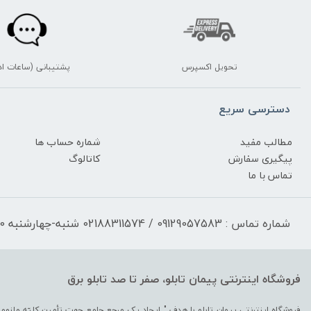
تحویل اکسپرس
پشتیبانی (ساعات اد
دسترسی سریع
مطالب مفید
شماره حساب ها
پیگیری سفارش
کاتالوگ
تماس با ما
شماره تماس : 09129057583 / 02188311574 شنبه-چهارشنبه 17:30-9:30 پنجشنبه 13:00-9:30
فروشگاه اینترنتی پیمان تابلو، صفر تا صد تابلو برق