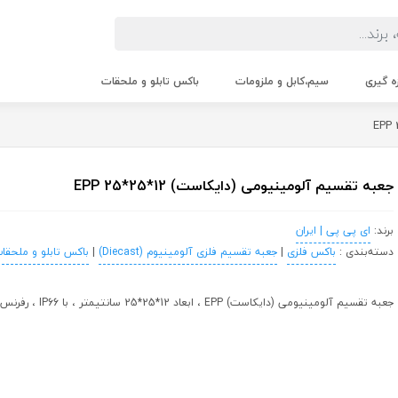
زه گیری
سیم،کابل و ملزومات
باکس تابلو و ملحقات
جعبه تقسیم آلومینیومی (دایکاست) 12*25*25 EPP
برند:
ای پی پی | ایران
دسته‌بندی :
باکس فلزی
|
جعبه تقسیم فلزی آلومینیوم (Diecast)
|
باکس تابلو و ملحقا
جعبه تقسیم آلومینیومی (دایکاست) EPP ، ابعاد 12*25*25 سانتیمتر ، با IP66 ، رفرنس EBM90 ، ساخت ایران