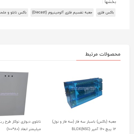
بخشها :
باکس فلزی
جعبه تقسیم فلزی آلومینیوم (Diecast)
باکس تابلو و ملح
محصولات مرتبط
جعبه (باکس) باسبار سه فاز (سه فاز و نول)
12 پیچ 160 آمپر BLOX(NSC)
میلیمتر ابعاد (80*100)