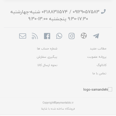
09129057583 / 02188311574 شنبه-چهارشنبه
17:30-9:30 پنجشنبه 13:00-9:30
مطالب مفید
شماره حساب ها
پروانه عضویت
پیگیری سفارش
کاتالوگ
نحوه ارسال کالا
تماس با ما
Copyright©peymantablo.ir
فروشگاه ساخته شده با شاپفا