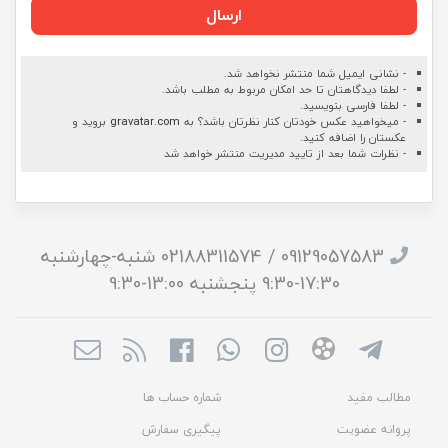
ارسال
- نشانی ایمیل شما منتشر نخواهد شد.
- لطفا دیدگاهتان تا حد امکان مربوط به مطلب باشد.
- لطفا فارسی بنویسید.
- میخواهید عکس خودتان کنار نظرتان باشد؟ به
gravatar.com
بروید و
عکستان را اضافه کنید.
- نظرات شما بعد از تایید مدیریت منتشر خواهد شد
09129057583 / 02188311574 شنبه-چهارشنبه
17:30-9:30 پنجشنبه 13:00-9:30
مطالب مفید
شماره حساب ها
پروانه عضویت
پیگیری سفارش