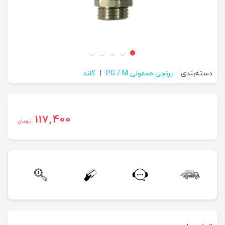
دسته‌بندی :
برنجی معمولی PG / M
|
گلند
117,400
تومان