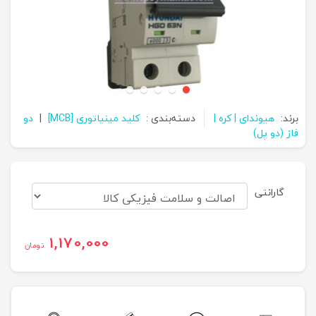
برند:
هیوندای | کره |
دسته‌بندی :
کلید مینیاتوری [MCB]
|
دو
فاز (دو پل)
گارانتی
1,170,000
تومان