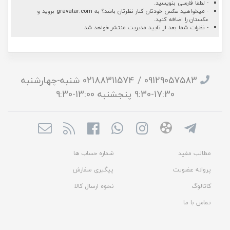
- لطفا فارسی بنویسید.
- میخواهید عکس خودتان کنار نظرتان باشد؟ به
gravatar.com
بروید و
عکستان را اضافه کنید.
- نظرات شما بعد از تایید مدیریت منتشر خواهد شد
09129057583 / 02188311574 شنبه-چهارشنبه
17:30-9:30 پنجشنبه 13:00-9:30
مطالب مفید
شماره حساب ها
پروانه عضویت
پیگیری سفارش
کاتالوگ
نحوه ارسال کالا
تماس با ما