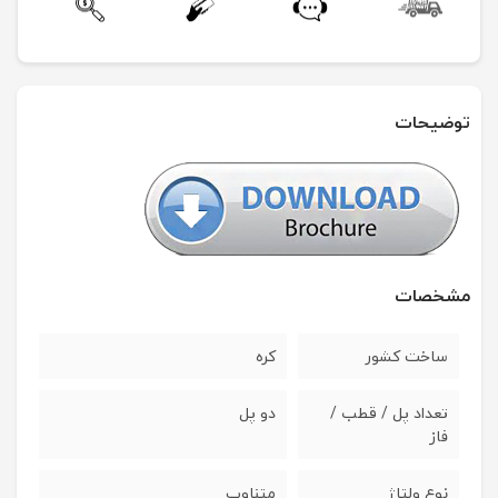
توضیحات
مشخصات
ساخت کشور
کره
تعداد پل / قطب /
دو پل
فاز
نوع ولتاژ
متناوب