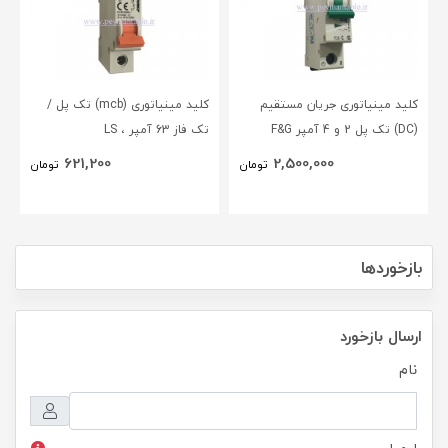
کلید مینیاتوری جریان مستقیم
کلید مینیاتوری (mcb) تک پل /
(DC) تک پل 2 و 4 آمپر F&G
تک فاز 63 آمپر ، LS
621,200
2,500,000
تومان
تومان
بازخوردها
ارسال بازخورد
نام