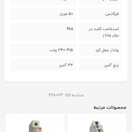
فرکانس
50 هرتز
استقامت کلید در
6ka
برابر ولتاژ
ولتاژ عمل کرد
240-415 ولت
رنج آمپر
32 آمپر
شناسه کالا:
268074
محصولات مرتبط