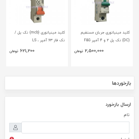
کلید مینیاتوری جریان مستقیم
کلید مینیاتوری (mcb) تک پل /
(DC) تک پل 2 و 4 آمپر F&G
تک فاز 63 آمپر ، LS
621,200
2,500,000
تومان
تومان
بازخوردها
ارسال بازخورد
نام