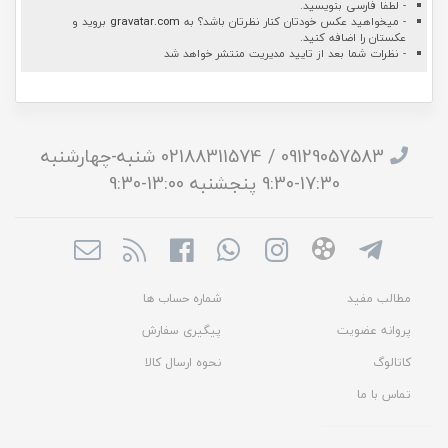
- لطفا فارسی بنویسید.
- میخواهید عکس خودتان کنار نظرتان باشد؟ به
gravatar.com
بروید و
عکستان را اضافه کنید.
- نظرات شما بعد از تایید مدیریت منتشر خواهد شد
09129057583 / 02188311574 شنبه-چهارشنبه
17:30-9:30 پنجشنبه 13:00-9:30
مطالب مفید
شماره حساب ها
پروانه عضویت
پیگیری سفارش
کاتالوگ
نحوه ارسال کالا
تماس با ما