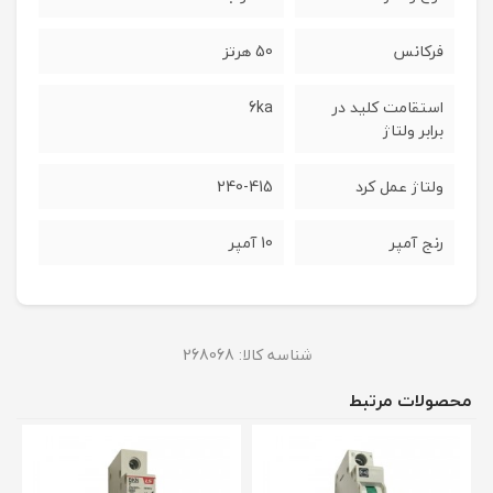
فرکانس
50 هرتز
استقامت کلید در
6ka
برابر ولتاژ
ولتاژ عمل کرد
240-415
رنج آمپر
10 آمپر
شناسه کالا:
268068
محصولات مرتبط