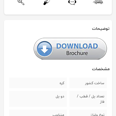
توضیحات
مشخصات
ساخت کشور
کره
تعداد پل / قطب /
دو پل
فاز
نوع ولتاژ
متناوب