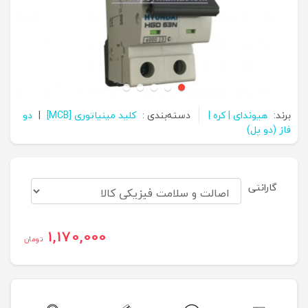
برند:
هیوندای | کره |
دسته‌بندی :
کلید مینیاتوری [MCB]
|
دو
فاز (دو پل)
گارانتی
1,170,000
تومان