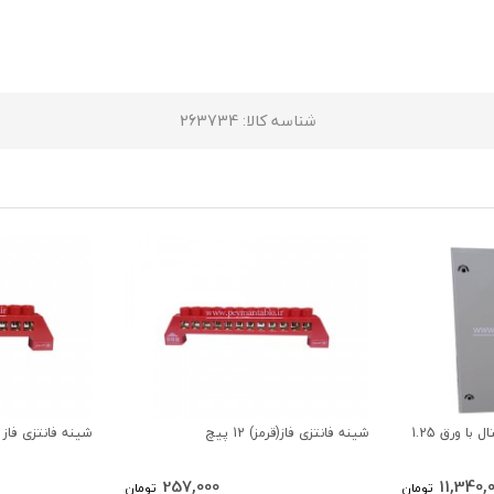
شناسه کالا
: 263734
تابلوی دیواری توکار طرح ریتال با ورق 1.25
شینه فانتزی فاز(قرمز) 12 پیچ
شینه فانتزی فاز (قرمز
257,000
11,340,
تومان
تومان