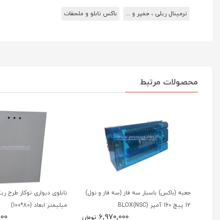
ترمینال ریلی ، جمپر و ...
باکس تابلو و ملحقات
محصولات مرتبط
جعبه (باکس) باسبار سه فاز (سه فاز و نول)
12 پیچ 160 آمپر BLOX(NSC)
میلیمتر ابعاد (80*100)
000
6,970,000
تومان