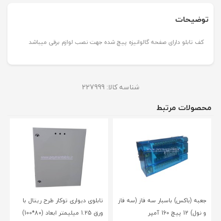
توضیحات
کف تابلو دارای صفحه گالوانیزه پیچ شده جهت نصب لوازم برقی میباشد
شناسه کالا:
227999
محصولات مرتبط
جعبه (باکس) باسبار سه فاز (سه فاز
تابلوی دیواری توکار طرح ریتال با
و نول) 12 پیچ 160 آمپر
ورق 1.25 میلیمتر ابعاد (80*100)