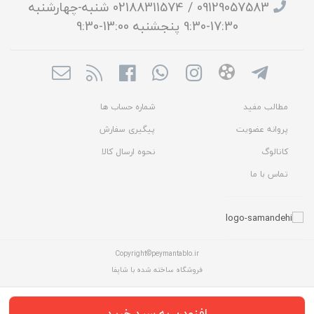
09129057583 / 02188311574 شنبه-چهارشنبه
17:30-9:30 پنجشنبه 13:00-9:30
مطالب مفید
شماره حساب ها
پروانه عضویت
پیگیری سفارش
کاتالوگ
نحوه ارسال کالا
تماس با ما
Copyright©peymantablo.ir
فروشگاه ساخته شده با شاپفا
افزودن به سبد خرید