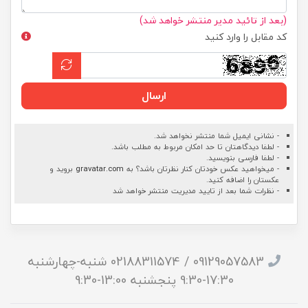
(بعد از تائید مدیر منتشر خواهد شد)
کد مقابل را وارد کنید
ارسال
- نشانی ایمیل شما منتشر نخواهد شد.
- لطفا دیدگاهتان تا حد امکان مربوط به مطلب باشد.
- لطفا فارسی بنویسید.
- میخواهید عکس خودتان کنار نظرتان باشد؟ به
gravatar.com
بروید و
عکستان را اضافه کنید.
- نظرات شما بعد از تایید مدیریت منتشر خواهد شد
09129057583 / 02188311574 شنبه-چهارشنبه
17:30-9:30 پنجشنبه 13:00-9:30