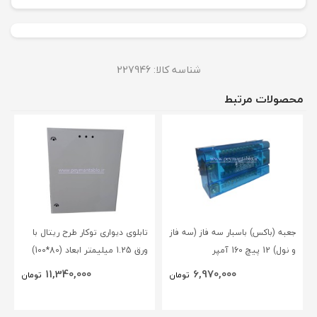
شناسه کالا:
227946
محصولات مرتبط
جعبه (باکس) باسبار سه فاز (سه فاز
تابلوی دیواری توکار طرح ریتال با
و نول) 12 پیچ 160 آمپر
ورق 1.25 میلیمتر ابعاد (80*100)
BLOX(NSC)
11,340,000
6,970,000
تومان
تومان