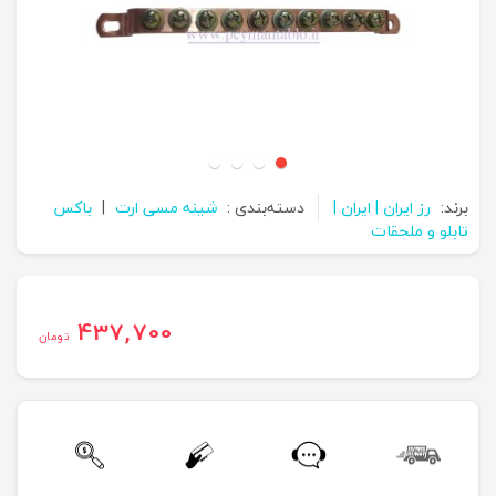
برند:
رز ایران | ایران |
دسته‌بندی :
شینه مسی ارت
|
باکس
تابلو و ملحقات
437,700
تومان