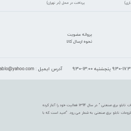
اری)
پرداخت در محل (در تهران)
پروانه عضویت
نحوه ارسال کالا
آدرس ایمیل : peymantablo@yahoo.com
فروشگاه اینترنتی پیمان تابلو با هدف " ایجاد یک مرجع جامع جهت تأمین کلیّه ملزومات تابلو برق صنعتی " در سال 1394 فعالیت خود را آغاز کرده
تی در زمینه ملزومات تابلو برق صنعتی به شمار می رود. "امید است که با