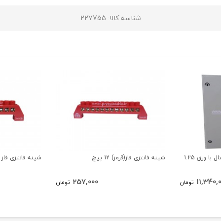
شناسه کالا
: 227755
تابلوی دیواری توکار طرح ریتال با ورق 1.25
شینه فانتزی فاز(قرمز) 12 پیچ
شینه فانتزی فاز (قرمز
257,000
11,340,
تومان
تومان