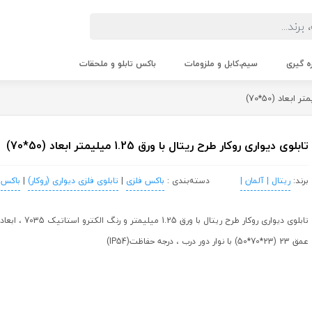
زه گیری
سیم،کابل و ملزومات
باکس تابلو و ملحقات
تابلوی دیواری روکار طرح ریتال با ورق 1.25 میلیمتر ابعاد (50*70)
برند:
ریتال | آلمان |
دسته‌بندی :
باکس فلزی
|
تابلوی فلزی دیواری (روکار)
|
باکس ت
عمق 23 (23*70*50) با نوار دور درب ، درجه حفاظت(IP54)