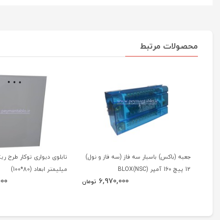
محصولات مرتبط
جعبه (باکس) باسبار سه فاز (سه فاز و نول)
12 پیچ 160 آمپر BLOX(NSC)
میلیمتر ابعاد (80*100)
000
6,970,000
تومان