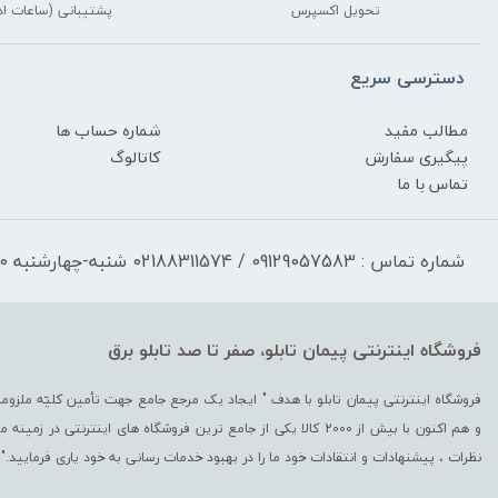
تحویل اکسپرس
پشتیبانی (ساعات اد
دسترسی سریع
مطالب مفید
شماره حساب ها
پیگیری سفارش
کاتالوگ
تماس با ما
شماره تماس : 09129057583 / 02188311574 شنبه-چهارشنبه 17:30-9:30 پنجشنبه 13:00-9:30
فروشگاه اینترنتی پیمان تابلو، صفر تا صد تابلو برق
و هم اکنون با بیش از 2000 کالا یکی از جامع ترین فروشگاه های اینترن
نظرات ، پیشنهادات و انتقادات خود ما را در بهبود خدمات رسانی به خود یاری فرمایید."