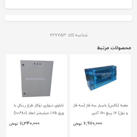
شناسه کالا:
227753
محصولات مرتبط
جعبه (باکس) باسبار سه فاز (سه فاز
تابلوی دیواری توکار طرح ریتال با
و نول) 12 پیچ 160 آمپر
ورق 1.25 میلیمتر ابعاد (80*100)
BLOX(NSC)
11,340,000
6,970,000
تومان
تومان