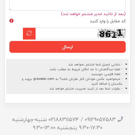
(بعد از تائید مدیر منتشر خواهد شد)
کد مقابل را وارد کنید
ارسال
- نشانی ایمیل شما منتشر نخواهد شد.
- لطفا دیدگاهتان تا حد امکان مربوط به مطلب باشد.
- لطفا فارسی بنویسید.
- میخواهید عکس خودتان کنار نظرتان باشد؟ به
gravatar.com
بروید و
عکستان را اضافه کنید.
- نظرات شما بعد از تایید مدیریت منتشر خواهد شد
09129057583 / 02188311574 شنبه-چهارشنبه
17:30-9:30 پنجشنبه 13:00-9:30