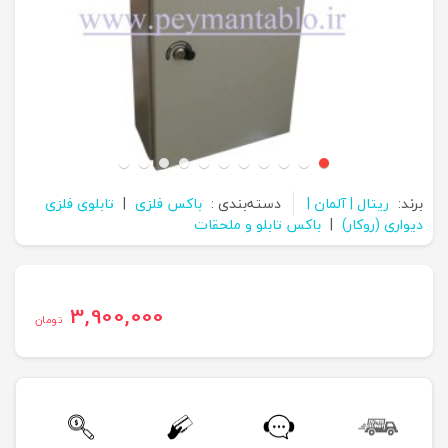
برند:
ریتال | آلمان |
دسته‌بندی :
باکس فلزی
|
تابلوی فلزی
دیواری (روکار)
|
باکس تابلو و ملحقات
3,900,000
تومان