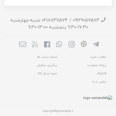
09129057583 / 02188311574 شنبه-چهارشنبه
17:30-9:30 پنجشنبه 13:00-9:30
مطالب مفید
شماره حساب ها
پروانه عضویت
پیگیری سفارش
کاتالوگ
نحوه ارسال کالا
تماس با ما
Copyright©peymantablo.ir