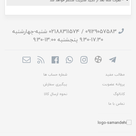
- نظرات شما بعد از تایید مدیریت منتشر خواهد شد
09129057583 / 02188311574 شنبه-چهارشنبه
17:30-9:30 پنجشنبه 13:00-9:30
مطالب مفید
شماره حساب ها
پروانه عضویت
پیگیری سفارش
کاتالوگ
نحوه ارسال کالا
تماس با ما