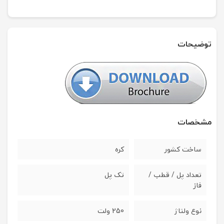
توضیحات
مشخصات
ساخت کشور
کره
تعداد پل / قطب /
تک پل
فاز
نوع ولتاژ
250 ولت