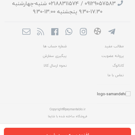
09129057583 / 02188311574 شنبه-چهارشنبه
17:30-9:30 پنجشنبه 13:00-9:30
مطالب مفید
شماره حساب ها
پروانه عضویت
پیگیری سفارش
کاتالوگ
نحوه ارسال کالا
تماس با ما
Copyright©peymantablo.ir
فروشگاه ساخته شده با شاپفا