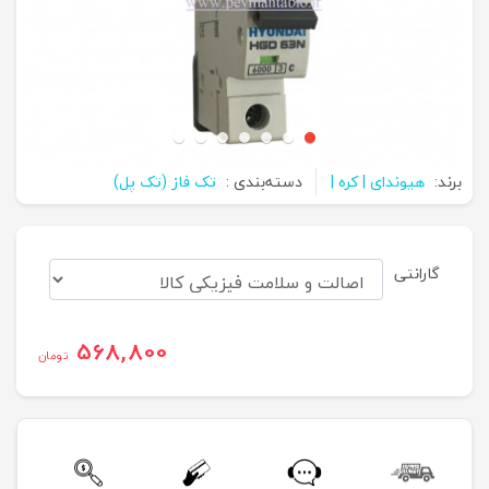
برند:
هیوندای | کره |
دسته‌بندی :
تک فاز (تک پل)
گارانتی
568,800
تومان