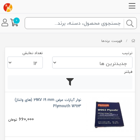
0
/
فهرست برندها
ترتیب
تعداد نمایش
فیلتر
نوار آپارات عرض 69KV 19 mm (های ولتاژ)
Plymouth W963
660,000
تومان