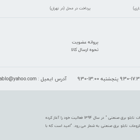
اری)
پرداخت در محل (در تهران)
پروانه عضویت
نحوه ارسال کالا
آدرس ایمیل : peymantablo@yahoo.com
فروشگاه اینترنتی پیمان تابلو با هدف " ایجاد یک مرجع جامع جهت تأمین کلیّه ملزومات تابلو برق صنعتی " در سال 1394 فعالیت خود را آغاز کرده
تی در زمینه ملزومات تابلو برق صنعتی به شمار می رود. "امید است که با