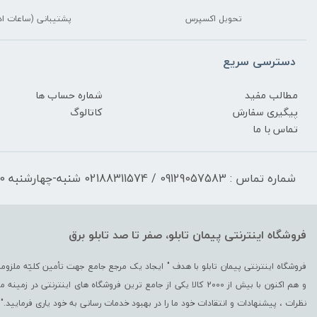
تحویل اکسپرس
پشتیبانی (ساعات اد
دسترسی سریع
مطالب مفید
شماره حساب ها
پیگیری سفارش
کاتالوگ
تماس با ما
شماره تماس : 09129057583 / 02188311574 شنبه-چهارشنبه 17:30-9:30 پنجشنبه 13:00-9:30
فروشگاه اینترنتی پیمان تابلو، صفر تا صد تابلو برق
و هم اکنون با بیش از 2000 کالا یکی از جامع ترین فروشگاه های اینترن
نظرات ، پیشنهادات و انتقادات خود ما را در بهبود خدمات رسانی به خود یاری فرمایید."